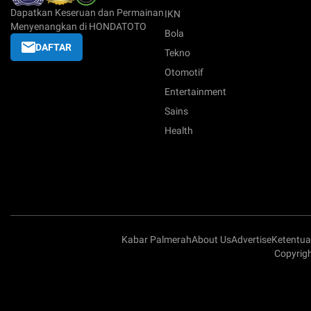
Dapatkan Keseruan dan Permainan
IKN
Menyenangkan di HONDATOTO
Bola
DAFTAR
Tekno
Otomotif
Entertainment
Sains
Health
Kabar Palmerah
About Us
Advertise
Ketentu
Copyrig