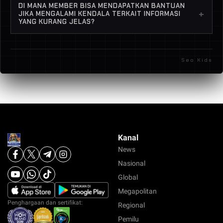
ritme permainan, manfaatkan fasilitas demo jika
DI MANA MEMBER BISA MENDAPATKAN BANTUAN
prioritas utama. Pembaruan berkala bertujuan
+
JIKA MENGALAMI KENDALA TERKAIT INFORMASI
tersedia, dan selalu ikuti rekomendasi harian yang
YANG KURANG JELAS?
untuk memperkuat enkripsi data, meningkatkan
diperbarui oleh tim analis kami.
kecepatan respons server saat diakses via ponsel,
Jika ada poin panduan yang membingungkan, Anda
serta menyuntikkan teknologi terbaru guna
tidak perlu khawatir. Tim dukungan pelanggan kami
memastikan ekosistem permainan tetap adil dan
Seo Kids
bersiaga penuh selama 24 jam nonstop. Anda bisa
bebas dari gangguan teknis.
langsung menghubungi mereka lewat fitur obrolan
langsung (live chat) di halaman utama untuk
mendapatkan solusi instan dan ramah.
Kanal
News
Nasional
Global
Megapolitan
Penghargaan dan sertifikat:
Regional
Pemilu