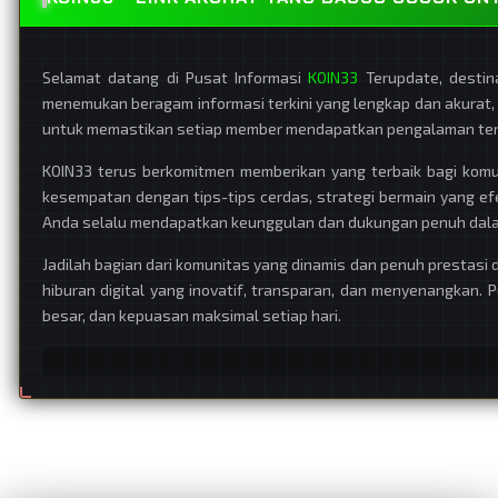
Selamat datang di Pusat Informasi
KOIN33
Terupdate, destina
menemukan beragam informasi terkini yang lengkap dan akurat, 
untuk memastikan setiap member mendapatkan pengalaman terba
KOIN33 terus berkomitmen memberikan yang terbaik bagi komu
kesempatan dengan tips-tips cerdas, strategi bermain yang efek
Anda selalu mendapatkan keunggulan dan dukungan penuh dalam 
Jadilah bagian dari komunitas yang dinamis dan penuh prestasi 
hiburan digital yang inovatif, transparan, dan menyenangkan.
besar, dan kepuasan maksimal setiap hari.