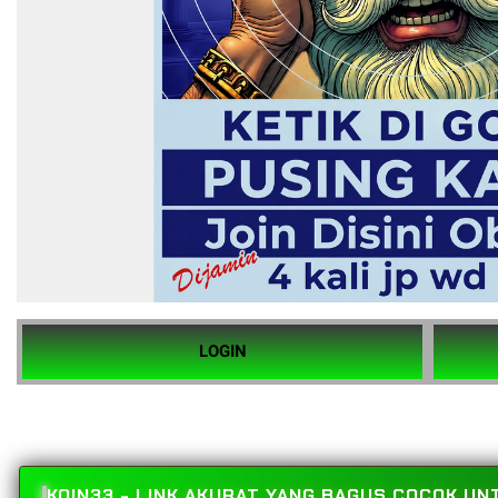
LOGIN
KOIN33 - LINK AKURAT YANG BAGUS COCOK U